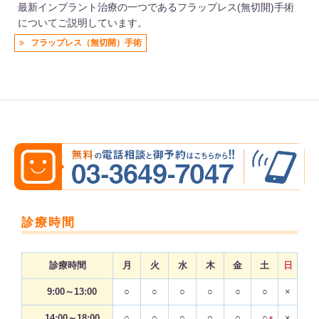
最新インプラント治療の一つであるフラップレス(無切開)手術
についてご説明しています。
フラップレス（無切開）手術
診療時間
診療時間
月
火
水
木
金
土
日
9:00～13:00
○
○
○
○
○
○
×
14:00～18:00
○
○
○
○
○
○
×