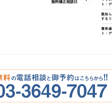
無料矯正相談日
ト・デ
親知ら
するリ
審美歯
ト・デ