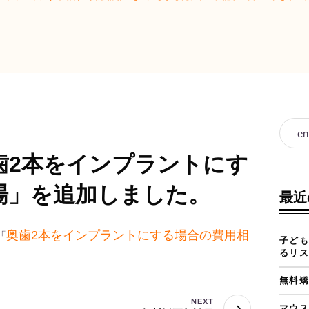
歯2本をインプラントにす
場」を追加しました。
最近
奥歯2本をインプラントにする場合の費用相
「
子ども
るリス
無料矯
NEXT
マウス