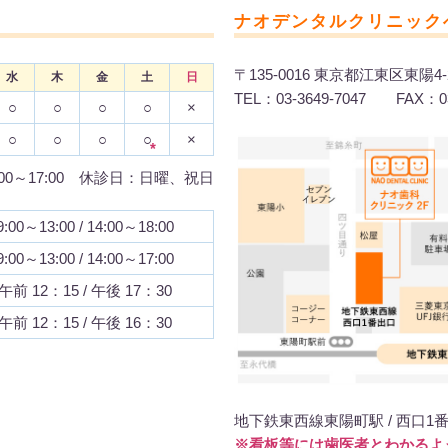
ナオデンタルクリニック
〒135-0016 東京都江東区東陽4-
水
木
金
土
日
TEL：03-3649-7047 FAX：03
○
○
○
○
×
○
○
○
○
×
*
:00～17:00 休診日：日曜、祝日
9:00～13:00 / 14:00～18:00
9:00～13:00 / 14:00～17:00
午前 12：15 / 午後 17：30
午前 12：15 / 午後 16：30
地下鉄東西線東陽町駅 / 西口1
※看板等には歯医者とわかるよ