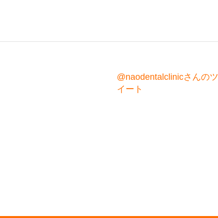
@naodentalclinicさんの
イート