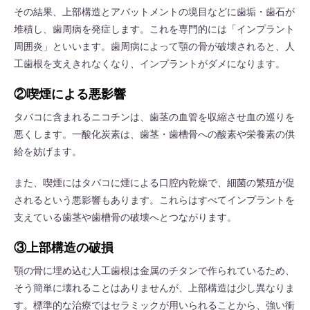
その結果、上部構造とアバットメントの境目などに歯垢・歯石が
堆積し、歯周病を発症します。これを専門的には「インプラント
周囲炎」といいます。歯周病によって顎の骨が破壊されると、人
工歯根を支えきれなくなり、インプラントがダメになります。
②喫煙による悪影響
タバコに含まれるニコチンは、歯茎の血管を収縮させ血の巡りを
悪くします。一酸化炭素は、歯茎・歯槽骨への酸素や栄養素の供
給を妨げます。
また、喫煙にはタバコに煙による口腔内乾燥で、細菌の繁殖が促
されるという悪影響もあります。これらはすべてインプラントを
支えている歯茎や歯槽骨の破壊へとつながります。
③上部構造の破損
顎の骨に埋め込む人工歯根は金属のチタンで作られているため、
そう簡単に壊れることはありませんが、上部構造は少し異なりま
す。標準的な治療ではセラミックが用いられることから、強い衝