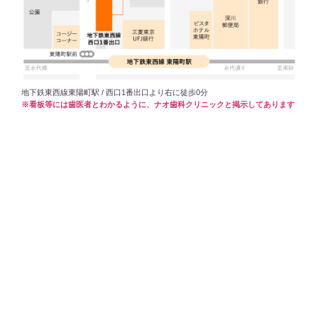
地下鉄東西線東陽町駅 / 西口1番出口より右に徒歩0分
※看板等には歯医者とわかるように、ナオ歯科クリニックと掲示してあります