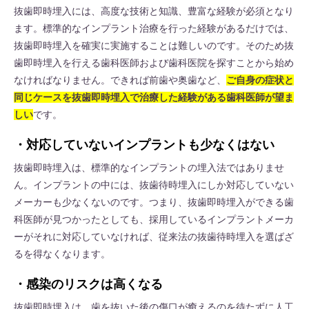
抜歯即時埋入には、高度な技術と知識、豊富な経験が必須となり
ます。標準的なインプラント治療を行った経験があるだけでは、
抜歯即時埋入を確実に実施することは難しいのです。そのため抜
歯即時埋入を行える歯科医師および歯科医院を探すことから始め
なければなりません。できれば前歯や奥歯など、
ご自身の症状と
同じケースを抜歯即時埋入で治療した経験がある歯科医師が望ま
しい
です。
・対応していないインプラントも少なくはない
抜歯即時埋入は、標準的なインプラントの埋入法ではありませ
ん。インプラントの中には、抜歯待時埋入にしか対応していない
メーカーも少なくないのです。つまり、抜歯即時埋入ができる歯
科医師が見つかったとしても、採用しているインプラントメーカ
ーがそれに対応していなければ、従来法の抜歯待時埋入を選ばざ
るを得なくなります。
・感染のリスクは高くなる
抜歯即時埋入は、歯を抜いた後の傷口が癒えるのを待たずに人工