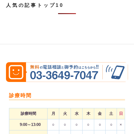
人気の記事トップ10
診療時間
診療時間
月
火
水
木
金
土
日
9:00～13:00
○
○
○
○
○
○
×