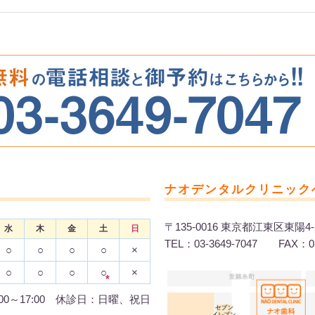
ナオデンタルクリニック
〒135-0016 東京都江東区東陽4-
水
木
金
土
日
TEL：03-3649-7047 FAX：03
○
○
○
○
×
○
○
○
○
×
*
:00～17:00 休診日：日曜、祝日