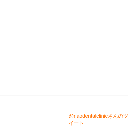
@naodentalclinicさんの
イート