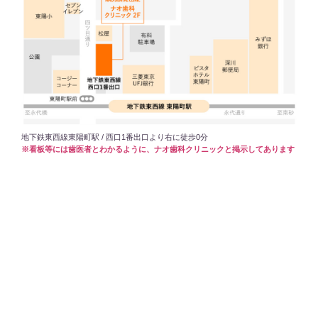
地下鉄東西線東陽町駅 / 西口1番出口より右に徒歩0分
※看板等には歯医者とわかるように、ナオ歯科クリニックと掲示してあります