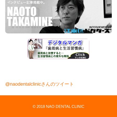
@naodentalclinicさんのツイート
© 2018 NAO DENTAL CLINIC