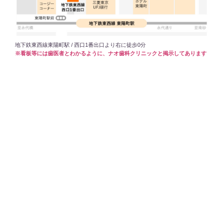
地下鉄東西線東陽町駅 / 西口1番出口より右に徒歩0分
※看板等には歯医者とわかるように、ナオ歯科クリニックと掲示してあります