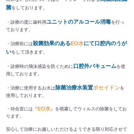
菌
をしております。
ユニットのアルコール消毒
・診療の度に歯科用
を行っ
ております。
殺菌効果のある
EO水
にて口腔内のうが
・治療前には
い
をして頂きます。
口腔外バキューム
・診療時の飛沫感染を防ぐために
を使
用しております。
除菌治療水装置
ポセイドン
・治療に使用するお水は
を
使用しております。
EO水
・待合室には『
』を噴霧してウィルスの除菌をしてお
ります。
安心して治療にお越しいただけるようできる限り対応させて