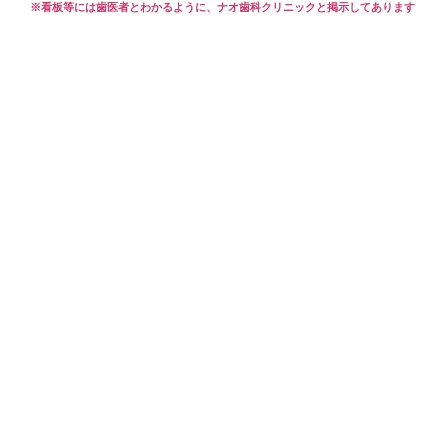
※看板等には歯医者とわかるように、ナオ歯科クリニックと掲示してあります