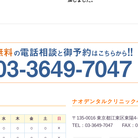
ナオデンタルクリニック
〒135-0016 東京都江東区東陽4-
水
木
金
土
日
TEL：03-3649-7047 FAX：03
○
○
○
○
×
○
○
○
○
×