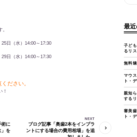
最近
す。
5日（水）14:00～17:30
子ども
るリス
9日（水）14:00～17:30
無料矯
マウス
ト・デ
覧ください。
い！
親知ら
するリ
審美歯
ト・デ
NEXT
手術に
ブログ記事「奥歯2本をインプラ
は」を
ントにする場合の費用相場」を追
加しました。