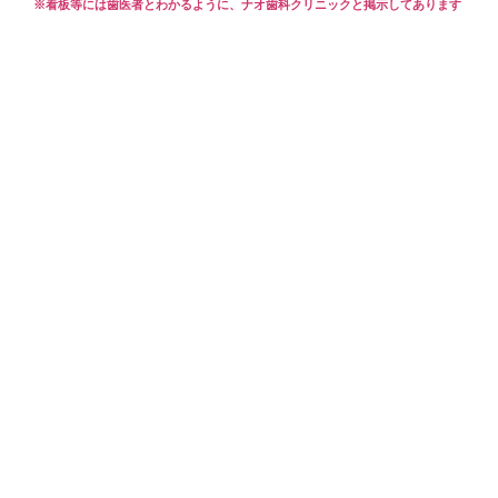
※看板等には歯医者とわかるように、ナオ歯科クリニックと掲示してあります