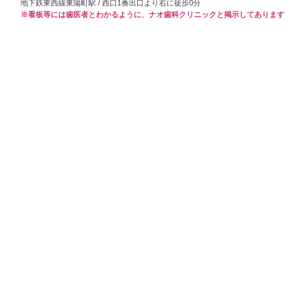
地下鉄東西線東陽町駅 / 西口1番出口より右に徒歩0分
※看板等には歯医者とわかるように、ナオ歯科クリニックと掲示してあります