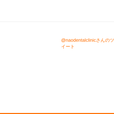
@naodentalclinicさんの
イート