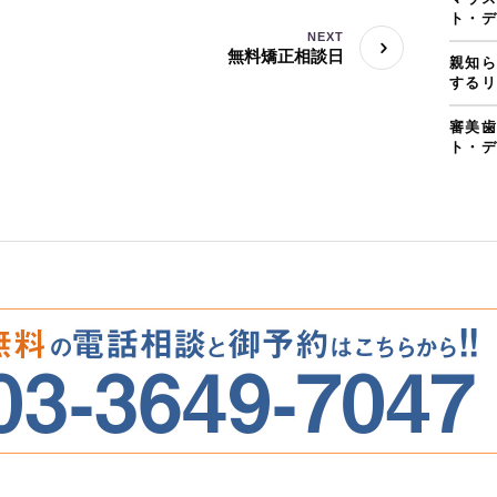
ト・デ
NEXT
無料矯正相談日
親知ら
するリ
審美歯
ト・デ