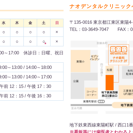
ナオデンタルクリニック
〒135-0016 東京都江東区東陽4-
水
木
金
土
日
TEL：03-3649-7047 FAX：03
○
○
○
○
×
○
○
○
○
×
*
:00～17:00 休診日：日曜、祝日
9:00～13:00 / 14:00～18:00
9:00～13:00 / 14:00～17:00
午前 12：15 / 午後 17：30
午前 12：15 / 午後 16：30
地下鉄東西線東陽町駅 / 西口1
※看板等には歯医者とわかるよ